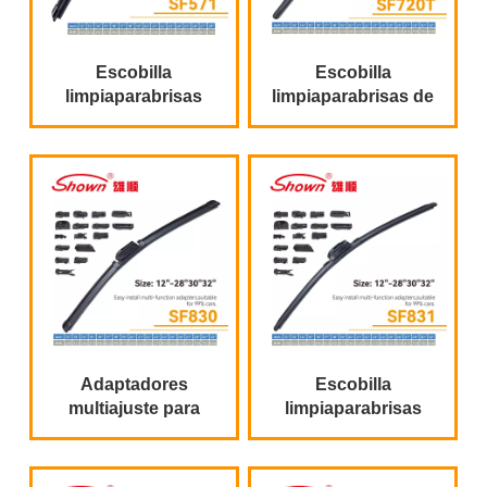
Escobilla
Escobilla
limpiaparabrisas
limpiaparabrisas de
plana universal tipo
gran venta con
banana al por mayor
adaptadores
multiajuste
Adaptadores
Escobilla
multiajuste para
limpiaparabrisas
limpiaparabrisas
multifunción de fácil
instalación del
fabricante chino