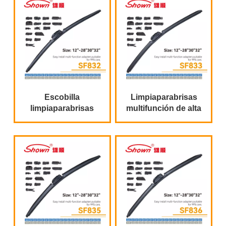
Escobilla
Limpiaparabrisas
limpiaparabrisas
multifunción de alta
plana y suave
calidad con 17
multifunción al por
adaptadores
mayor de fábrica