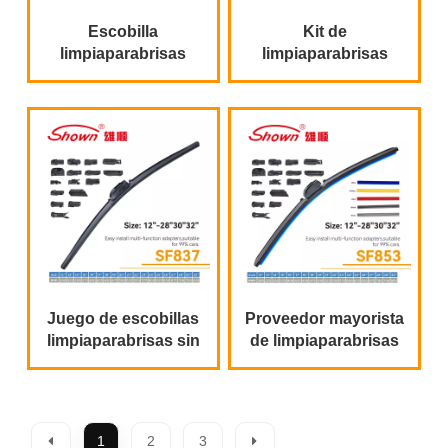
Escobilla
Kit de
limpiaparabrisas
limpiaparabrisas
multifuncional con 18
todo en uno | 16
adaptadores
adaptadores
disponibles
universales
Juego de escobillas
Proveedor mayorista
limpiaparabrisas sin
de limpiaparabrisas
marco con adaptador
de silicona a precio
múltiple
de fábrica
1
2
3