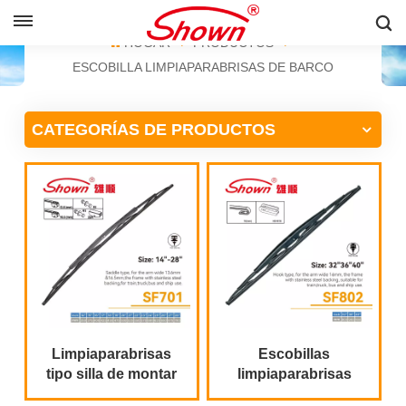
ESPAÑOL
HOGAR
PRODUCTOS
ESCOBILLA LIMPIAPARABRISAS DE BARCO
English
CATEGORÍAS DE PRODUCTOS
Français
Pусский
Español
中文
Limpiaparabrisas
Escobillas
tipo silla de montar
limpiaparabrisas
para camión
para autobús,