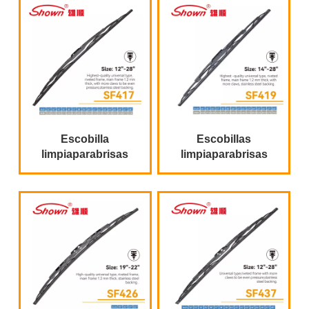
metálico
Escobilla
Escobillas
limpiaparabrisas
limpiaparabrisas
delantera universal al
metálicas delanteras
por mayor
para coche