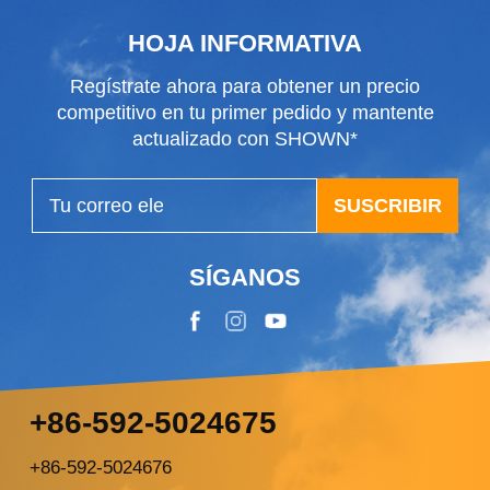
HOJA INFORMATIVA
Regístrate ahora para obtener un precio
competitivo en tu primer pedido y mantente
actualizado con SHOWN*
SUSCRIBIR
SÍGANOS
+86-592-5024675
+86-592-5024676