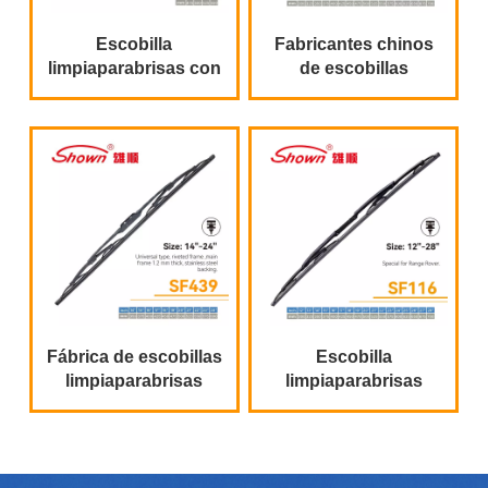
Escobilla
Fabricantes chinos
limpiaparabrisas con
de escobillas
marco de metal de
limpiaparabrisas fijas
China
Fábrica de escobillas
Escobilla
limpiaparabrisas
limpiaparabrisas
Escobilla
para Range Rover
limpiaparabrisas de
hueso de alta calidad