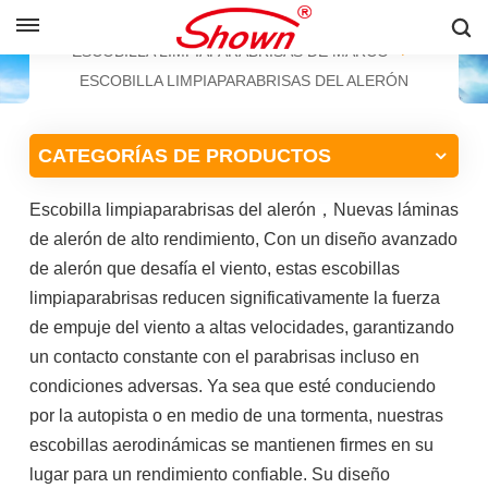
ESPAÑOL
HOGAR
PRODUCTOS
ESCOBILLA LIMPIAPARABRISAS DE MARCO
ESCOBILLA LIMPIAPARABRISAS DEL ALERÓN
English
CATEGORÍAS DE PRODUCTOS
Français
Escobilla limpiaparabrisas del alerón
，
Nuevas láminas
Pусский
de alerón de alto rendimiento,
Con un diseño avanzado
Español
de alerón que desafía el viento, estas escobillas
limpiaparabrisas reducen significativamente la fuerza
中文
de empuje del viento a altas velocidades, garantizando
un contacto constante con el parabrisas incluso en
condiciones adversas. Ya sea que esté conduciendo
por la autopista o en medio de una tormenta, nuestras
escobillas aerodinámicas se mantienen firmes en su
lugar para un rendimiento confiable. Su diseño