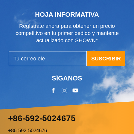
HOJA INFORMATIVA
Regístrate ahora para obtener un precio
competitivo en tu primer pedido y mantente
actualizado con SHOWN*
SUSCRIBIR
SÍGANOS
+86-592-5024675
+86-592-5024676