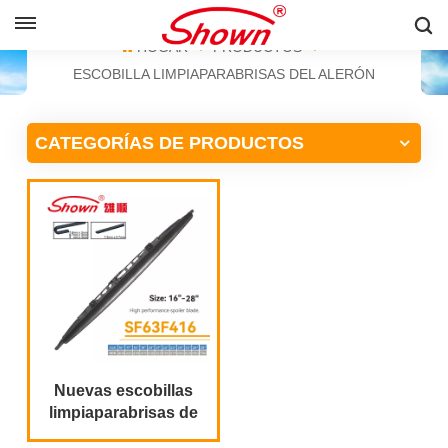
ESPAÑOL
HOGAR
PRODUCTOS
ESCOBILLA LIMPIAPARABRISAS DEL ALERÓN
English
CATEGORÍAS DE PRODUCTOS
Français
Pусский
Español
中文
Nuevas escobillas
limpiaparabrisas de
alto rendimiento con