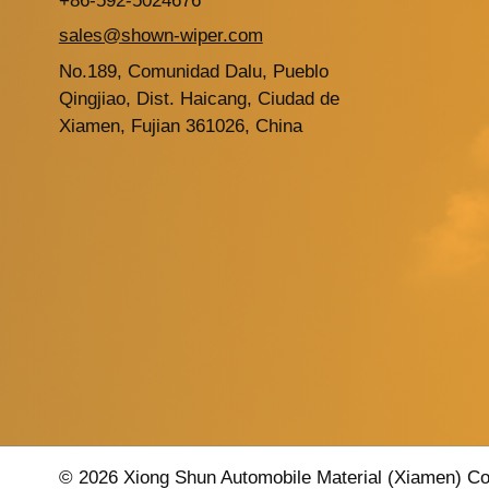
+86-592-5024676
sales@shown-wiper.com
No.189, Comunidad Dalu, Pueblo
Qingjiao, Dist. Haicang, Ciudad de
Xiamen, Fujian 361026, China
© 2026 Xiong Shun Automobile Material (Xiamen) Co