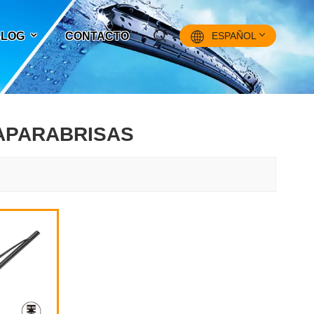
 BLOG
CONTACTO
ESPAÑOL
English
IAPARABRISAS
Français
Pусский
Español
中文