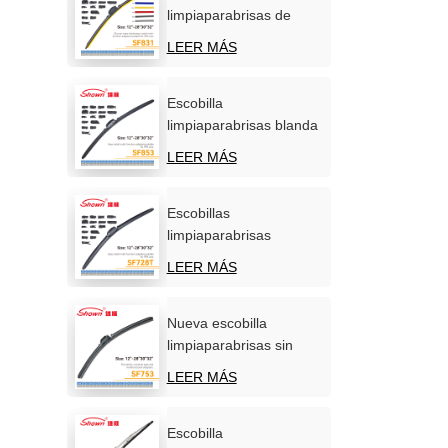
limpiaparabrisas de
silicona personalizadas,
LEER MÁS
OEM/ODM, venta
directa de fábrica.
Escobilla
limpiaparabrisas blanda
carbonizada
LEER MÁS
multifunción para coche
Escobillas
limpiaparabrisas
multifuncionales de
LEER MÁS
calidad superior para
automóviles.
Nueva escobilla
limpiaparabrisas sin
hueso, universal y
LEER MÁS
multifuncional de
primera calidad.
Escobilla