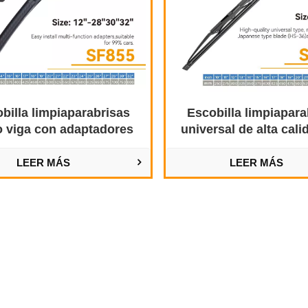
billa limpiaparabrisas
Escobilla limpiapara
lo viga con adaptadores
universal de alta cal
multiajuste
marco metálic
LEER MÁS
LEER MÁS