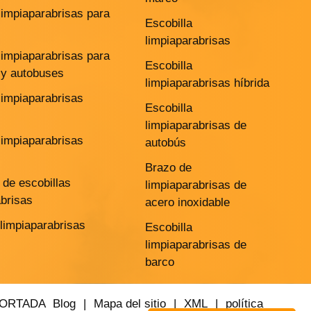
limpiaparabrisas para
Escobilla
limpiaparabrisas
limpiaparabrisas para
Escobilla
y autobuses
limpiaparabrisas híbrida
limpiaparabrisas
Escobilla
limpiaparabrisas de
limpiaparabrisas
autobús
Brazo de
de escobillas
limpiaparabrisas de
abrisas
acero inoxidable
 limpiaparabrisas
Escobilla
limpiaparabrisas de
barco
PORTADA
Blog
|
Mapa del sitio
|
XML
|
política