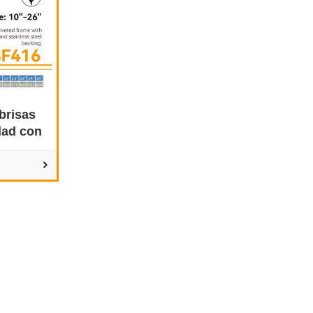
brisas
idad con
o