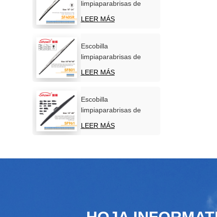
limpiaparabrisas de
acero inoxidable para
LEER MÁS
parabrisas de coche
Escobilla
limpiaparabrisas de
acero inoxidable para
LEER MÁS
uso marítimo
Escobilla
limpiaparabrisas de
nieve de invierno de
LEER MÁS
nuevo diseño
HOJA INFORMAT