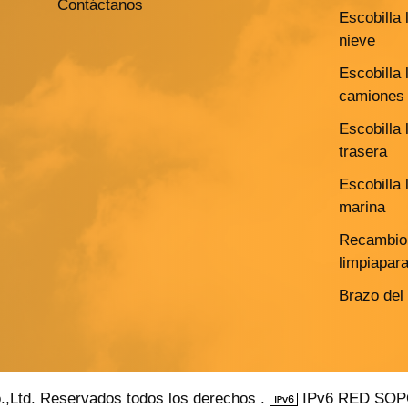
Contáctanos
Escobilla 
nieve
Escobilla 
camiones 
Escobilla 
trasera
Escobilla 
marina
Recambio 
limpiapar
Brazo del
.,Ltd. Reservados todos los derechos .
IPv6 RED SO