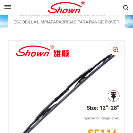
ESPAÑOL
HOGAR
PRODUCTOS
ESCOBILLA LIMPIAPARABRISAS DE MARCO
ESCOBILLA LIMPIAPARABRISAS PARA RANGE ROVER
English
Français
Pусский
Español
中文