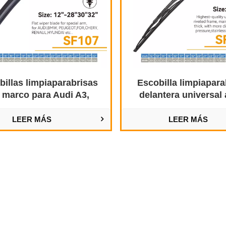
billas limpiaparabrisas
Escobilla limpiapara
 marco para Audi A3,
delantera universal 
geot 307 y Volvo S80
mayor
LEER MÁS
LEER MÁS