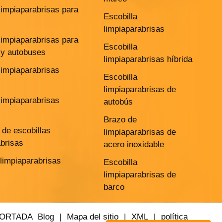
limpiaparabrisas para
Escobilla
limpiaparabrisas
limpiaparabrisas para
Escobilla
y autobuses
limpiaparabrisas híbrida
limpiaparabrisas
Escobilla
limpiaparabrisas de
limpiaparabrisas
autobús
Brazo de
de escobillas
limpiaparabrisas de
abrisas
acero inoxidable
 limpiaparabrisas
Escobilla
limpiaparabrisas de
barco
PORTADA
Blog
|
Mapa del sitio
|
XML
|
política