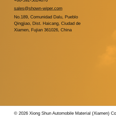
+86-592-5024676
sales@shown-wiper.com
No.189, Comunidad Dalu, Pueblo
Qingjiao, Dist. Haicang, Ciudad de
Xiamen, Fujian 361026, China
© 2026 Xiong Shun Automobile Material (Xiamen) Co