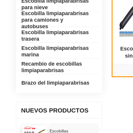
Escobilla limpiaparabrisas
para nieve
Escobilla limpiaparabrisas
para camiones y
autobuses
Escobilla limpiaparabrisas
trasera
Escobilla limpiaparabrisas
Esco
marina
sin
Peu
Recambio de escobillas
limpiaparabrisas
Brazo del limpiaparabrisas
NUEVOS PRODUCTOS
Escobillas