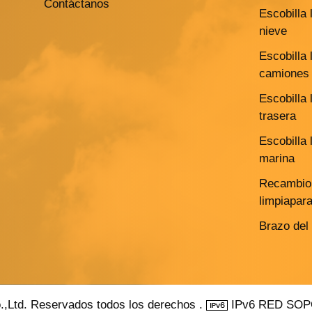
Contáctanos
Escobilla 
nieve
Escobilla 
camiones 
Escobilla 
trasera
Escobilla 
marina
Recambio 
limpiapar
Brazo del
.,Ltd. Reservados todos los derechos .
IPv6 RED SO