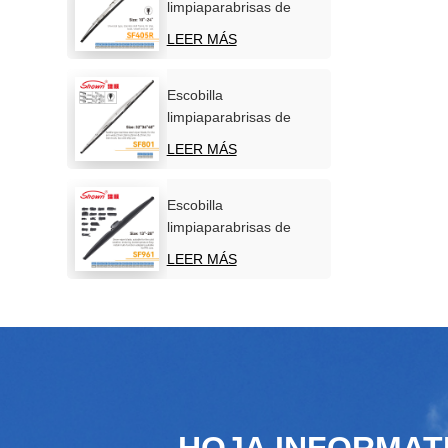
limpiaparabrisas de
acero inoxidable para
LEER MÁS
parabrisas de coche
Escobilla
limpiaparabrisas de
acero inoxidable para
LEER MÁS
uso marítimo
Escobilla
limpiaparabrisas de
nieve de invierno de
LEER MÁS
nuevo diseño
HOJA INFORMAT