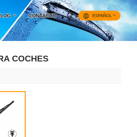
 BLOG
CONTACTO
ESPAÑOL
English
ARA COCHES
Français
Pусский
Español
中文