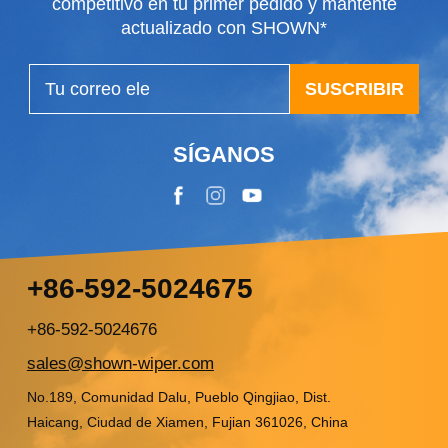
competitivo en tu primer pedido y mantente
actualizado con SHOWN*
SUSCRIBIR
SÍGANOS
+86-592-5024675
+86-592-5024676
sales@shown-wiper.com
No.189, Comunidad Dalu, Pueblo Qingjiao, Dist.
Haicang, Ciudad de Xiamen, Fujian 361026, China