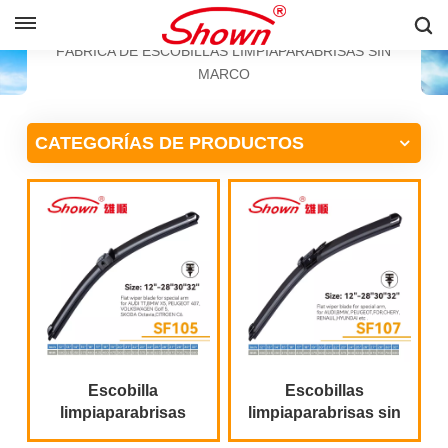
ESPAÑOL
HOGAR
PRODUCTOS
FÁBRICA DE ESCOBILLAS LIMPIAPARABRISAS SIN
MARCO
English
CATEGORÍAS DE PRODUCTOS
Français
Pусский
Español
中文
Escobilla
Escobillas
limpiaparabrisas
limpiaparabrisas sin
para Peugeot 407
marco para Audi A3,