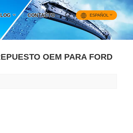
 BLOG
CONTACTO
ESPAÑOL
English
REPUESTO OEM PARA FORD
Français
Pусский
Español
中文