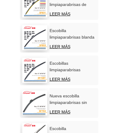
limpiaparabrisas de
silicona personalizadas,
LEER MÁS
OEM/ODM, venta
directa de fábrica.
Escobilla
limpiaparabrisas blanda
carbonizada
LEER MÁS
multifunción para coche
Escobillas
limpiaparabrisas
multifuncionales de
LEER MÁS
calidad superior para
automóviles.
Nueva escobilla
limpiaparabrisas sin
hueso, universal y
LEER MÁS
multifuncional de
primera calidad.
Escobilla