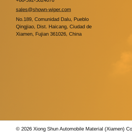
+86-592-5024676
sales@shown-wiper.com
No.189, Comunidad Dalu, Pueblo
Qingjiao, Dist. Haicang, Ciudad de
Xiamen, Fujian 361026, China
© 2026 Xiong Shun Automobile Material (Xiamen) Co