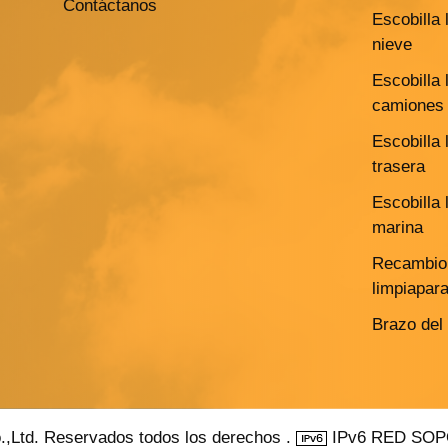
Contáctanos
Escobilla 
nieve
Escobilla 
camiones 
Escobilla 
trasera
Escobilla 
marina
Recambio 
limpiapar
Brazo del
.,Ltd. Reservados todos los derechos .
IPv6 RED SO