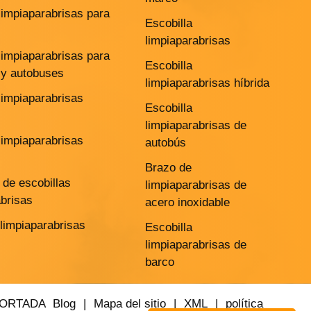
limpiaparabrisas para
Escobilla
limpiaparabrisas
limpiaparabrisas para
Escobilla
y autobuses
limpiaparabrisas híbrida
limpiaparabrisas
Escobilla
limpiaparabrisas de
limpiaparabrisas
autobús
Brazo de
de escobillas
limpiaparabrisas de
abrisas
acero inoxidable
 limpiaparabrisas
Escobilla
limpiaparabrisas de
barco
PORTADA
Blog
|
Mapa del sitio
|
XML
|
política