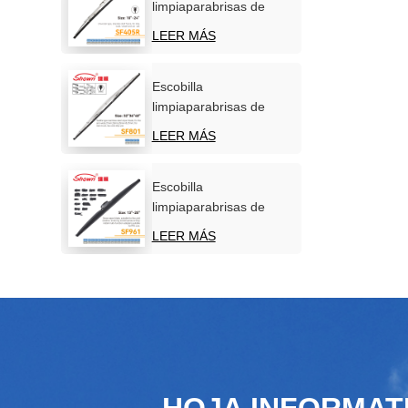
limpiaparabrisas de
acero inoxidable para
LEER MÁS
parabrisas de coche
Escobilla
limpiaparabrisas de
acero inoxidable para
LEER MÁS
uso marítimo
Escobilla
limpiaparabrisas de
nieve de invierno de
LEER MÁS
nuevo diseño
HOJA INFORMAT