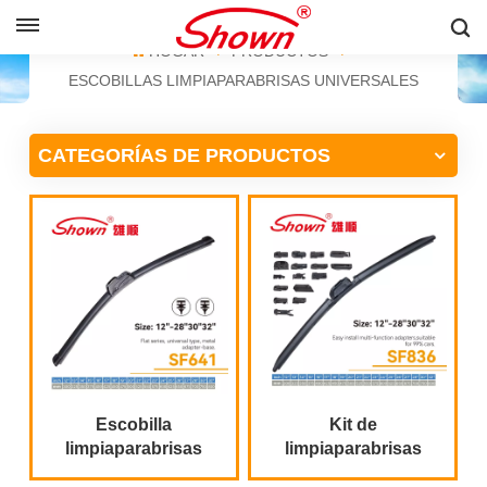
ESPAÑOL
HOGAR
PRODUCTOS
ESCOBILLAS LIMPIAPARABRISAS UNIVERSALES
English
CATEGORÍAS DE PRODUCTOS
Français
Pусский
Español
中文
Escobilla
Kit de
limpiaparabrisas
limpiaparabrisas
universal al por
todo en uno | 16