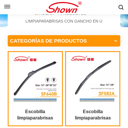
ESPAÑOL
HOGAR
PRODUCTOS
LIMPIAPARABRISAS CON GANCHO EN U
English
CATEGORÍAS DE PRODUCTOS
Français
Pусский
Español
中文
Escobilla
Escobilla
limpiaparabrisas
limpiaparabrisas
plana de tipo
híbrida con gancho