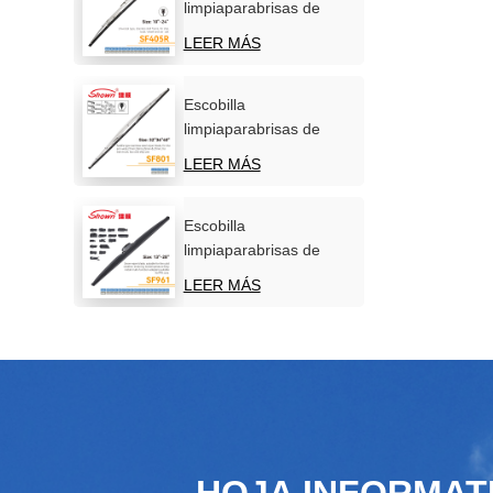
limpiaparabrisas de
acero inoxidable para
LEER MÁS
parabrisas de coche
Escobilla
limpiaparabrisas de
acero inoxidable para
LEER MÁS
uso marítimo
Escobilla
limpiaparabrisas de
nieve de invierno de
LEER MÁS
nuevo diseño
HOJA INFORMAT