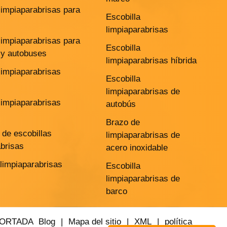
limpiaparabrisas para
Escobilla
limpiaparabrisas
limpiaparabrisas para
Escobilla
y autobuses
limpiaparabrisas híbrida
limpiaparabrisas
Escobilla
limpiaparabrisas de
limpiaparabrisas
autobús
Brazo de
de escobillas
limpiaparabrisas de
abrisas
acero inoxidable
 limpiaparabrisas
Escobilla
limpiaparabrisas de
barco
PORTADA
Blog
|
Mapa del sitio
|
XML
|
política