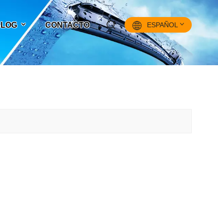
 BLOG
CONTACTO
ESPAÑOL
English
Français
Pусский
Español
中文