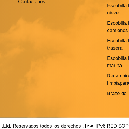
Contáctanos
Escobilla 
nieve
Escobilla 
camiones 
Escobilla 
trasera
Escobilla 
marina
Recambio 
limpiapar
Brazo del
.,Ltd. Reservados todos los derechos .
IPv6 RED SO