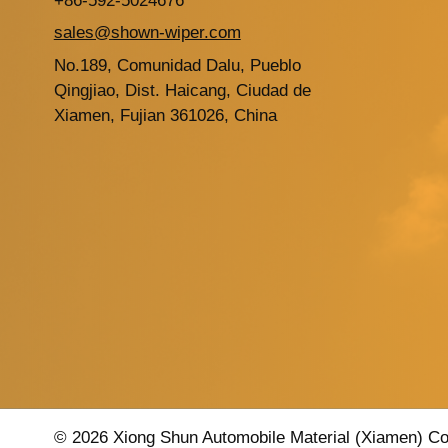
+86-592-5024676
sales@shown-wiper.com
No.189, Comunidad Dalu, Pueblo
Qingjiao, Dist. Haicang, Ciudad de
Xiamen, Fujian 361026, China
© 2026 Xiong Shun Automobile Material (Xiamen) Co