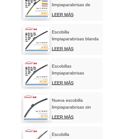
limpiaparabrisas de
silicona personalizadas,
LEER MÁS
OEM/ODM, venta
directa de fábrica.
Escobilla
limpiaparabrisas blanda
carbonizada
LEER MÁS
multifunción para coche
Escobillas
limpiaparabrisas
multifuncionales de
LEER MÁS
calidad superior para
automóviles.
Nueva escobilla
limpiaparabrisas sin
hueso, universal y
LEER MÁS
multifuncional de
primera calidad.
Escobilla