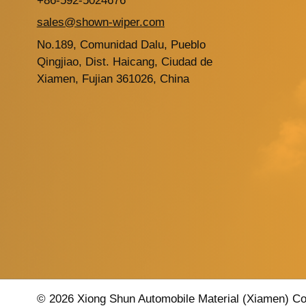
+86-592-5024676
sales@shown-wiper.com
No.189, Comunidad Dalu, Pueblo
Qingjiao, Dist. Haicang, Ciudad de
Xiamen, Fujian 361026, China
© 2026 Xiong Shun Automobile Material (Xiamen) Co