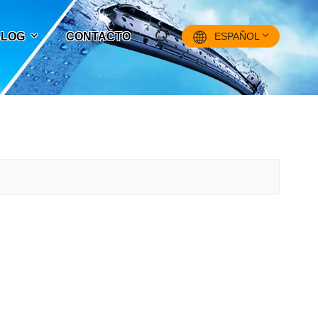
 BLOG
CONTACTO
ESPAÑOL
English
Français
Pусский
Español
中文