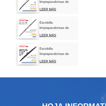
limpiaparabrisas de
acero inoxidable para
LEER MÁS
parabrisas de coche
Escobilla
limpiaparabrisas de
acero inoxidable para
LEER MÁS
uso marítimo
Escobilla
limpiaparabrisas de
nieve de invierno de
LEER MÁS
nuevo diseño
HOJA INFORMAT