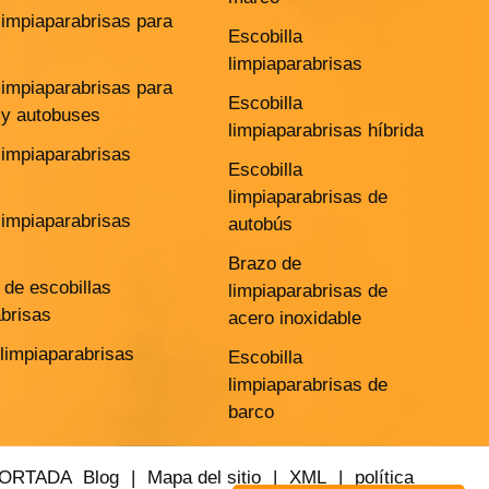
limpiaparabrisas para
Escobilla
limpiaparabrisas
limpiaparabrisas para
Escobilla
y autobuses
limpiaparabrisas híbrida
limpiaparabrisas
Escobilla
limpiaparabrisas de
limpiaparabrisas
autobús
Brazo de
de escobillas
limpiaparabrisas de
abrisas
acero inoxidable
 limpiaparabrisas
Escobilla
limpiaparabrisas de
barco
PORTADA
Blog
|
Mapa del sitio
|
XML
|
política