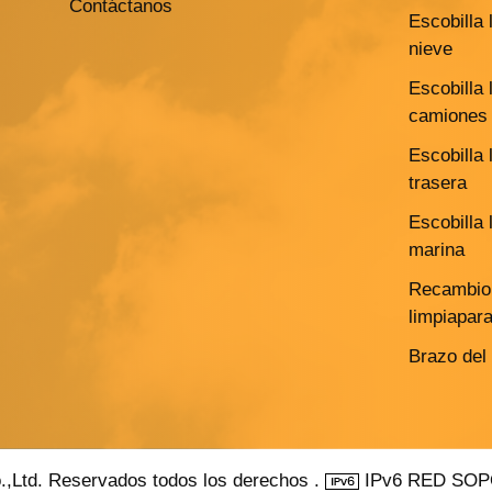
Contáctanos
Escobilla 
nieve
Escobilla 
camiones 
Escobilla 
trasera
Escobilla 
marina
Recambio 
limpiapar
Brazo del
.,Ltd. Reservados todos los derechos .
IPv6 RED SO