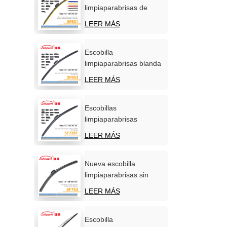
limpiaparabrisas de
silicona personalizadas,
LEER MÁS
OEM/ODM, venta
directa de fábrica.
Escobilla
limpiaparabrisas blanda
carbonizada
LEER MÁS
multifunción para coche
Escobillas
limpiaparabrisas
multifuncionales de
LEER MÁS
calidad superior para
automóviles.
Nueva escobilla
limpiaparabrisas sin
hueso, universal y
LEER MÁS
multifuncional de
primera calidad.
Escobilla