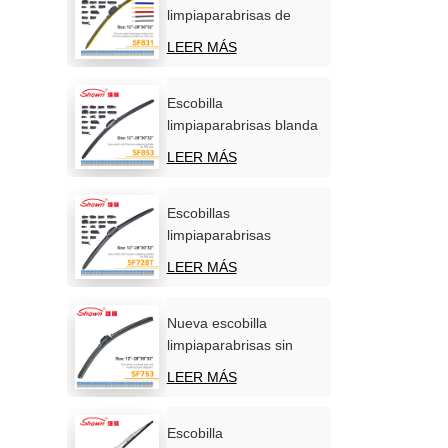
limpiaparabrisas de
silicona personalizadas,
LEER MÁS
OEM/ODM, venta
directa de fábrica.
Escobilla
limpiaparabrisas blanda
carbonizada
LEER MÁS
multifunción para coche
Escobillas
limpiaparabrisas
multifuncionales de
LEER MÁS
calidad superior para
automóviles.
Nueva escobilla
limpiaparabrisas sin
hueso, universal y
LEER MÁS
multifuncional de
primera calidad.
Escobilla