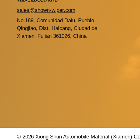
+86-592-5024676
sales@shown-wiper.com
No.189, Comunidad Dalu, Pueblo
Qingjiao, Dist. Haicang, Ciudad de
Xiamen, Fujian 361026, China
© 2026 Xiong Shun Automobile Material (Xiamen) Co