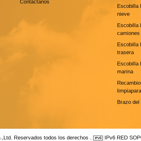
Contáctanos
Escobilla 
nieve
Escobilla 
camiones 
Escobilla 
trasera
Escobilla 
marina
Recambio 
limpiapar
Brazo del
.,Ltd. Reservados todos los derechos .
IPv6 RED SO