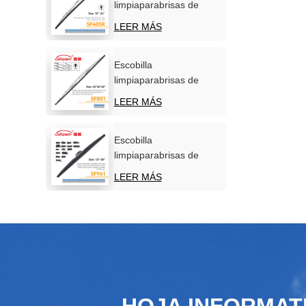
limpiaparabrisas de
acero inoxidable para
LEER MÁS
parabrisas de coche
Escobilla
limpiaparabrisas de
acero inoxidable para
LEER MÁS
uso marítimo
Escobilla
limpiaparabrisas de
nieve de invierno de
LEER MÁS
nuevo diseño
HOJA INFORMAT