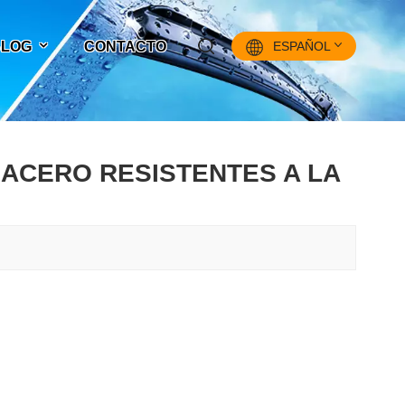
 BLOG
CONTACTO
ESPAÑOL
English
 ACERO RESISTENTES A LA
Français
Pусский
Español
中文