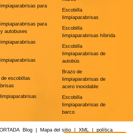
limpiaparabrisas para
Escobilla
limpiaparabrisas
limpiaparabrisas para
Escobilla
y autobuses
limpiaparabrisas híbrida
limpiaparabrisas
Escobilla
limpiaparabrisas de
limpiaparabrisas
autobús
Brazo de
de escobillas
limpiaparabrisas de
abrisas
acero inoxidable
 limpiaparabrisas
Escobilla
limpiaparabrisas de
barco
PORTADA
Blog
|
Mapa del sitio
|
XML
|
política