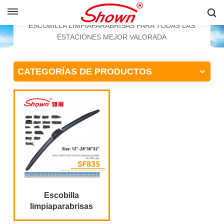
ESPAÑOL
HOGAR
PRODUCTOS
ESCOBILLA LIMPIAPARABRISAS PARA TODAS LAS
ESTACIONES MEJOR VALORADA
English
CATEGORÍAS DE PRODUCTOS
Français
Pусский
Español
中文
Escobilla
limpiaparabrisas
multifuncional con 18