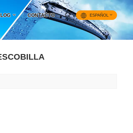
 BLOG
CONTACTO
ESPAÑOL
English
ESCOBILLA
Français
Pусский
Español
中文