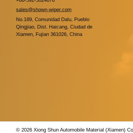
+86-592-5024676
sales@shown-wiper.com
No.189, Comunidad Dalu, Pueblo
Qingjiao, Dist. Haicang, Ciudad de
Xiamen, Fujian 361026, China
© 2026 Xiong Shun Automobile Material (Xiamen) Co