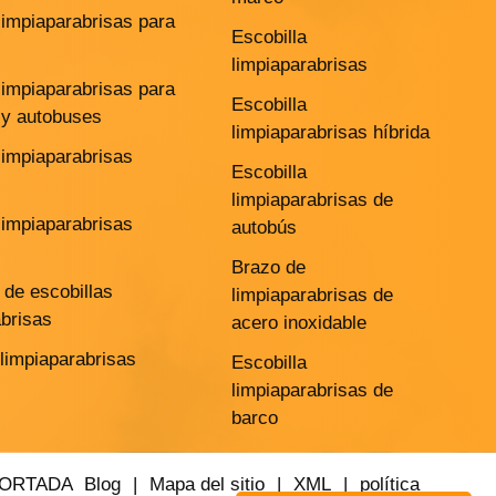
limpiaparabrisas para
Escobilla
limpiaparabrisas
limpiaparabrisas para
Escobilla
y autobuses
limpiaparabrisas híbrida
limpiaparabrisas
Escobilla
limpiaparabrisas de
limpiaparabrisas
autobús
Brazo de
de escobillas
limpiaparabrisas de
abrisas
acero inoxidable
 limpiaparabrisas
Escobilla
limpiaparabrisas de
barco
PORTADA
Blog
|
Mapa del sitio
|
XML
|
política