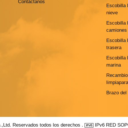
Contáctanos
Escobilla 
nieve
Escobilla 
camiones 
Escobilla 
trasera
Escobilla 
marina
Recambio 
limpiapar
Brazo del
.,Ltd. Reservados todos los derechos .
IPv6 RED SO