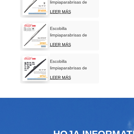
limpiaparabrisas de
acero inoxidable para
LEER MÁS
parabrisas de coche
Escobilla
limpiaparabrisas de
acero inoxidable para
LEER MÁS
uso marítimo
Escobilla
limpiaparabrisas de
nieve de invierno de
LEER MÁS
nuevo diseño
HOJA INFORMAT