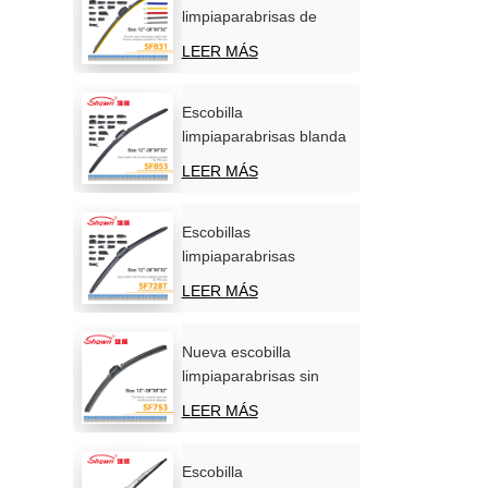
limpiaparabrisas de
silicona personalizadas,
LEER MÁS
OEM/ODM, venta
directa de fábrica.
Escobilla
limpiaparabrisas blanda
carbonizada
LEER MÁS
multifunción para coche
Escobillas
limpiaparabrisas
multifuncionales de
LEER MÁS
calidad superior para
automóviles.
Nueva escobilla
limpiaparabrisas sin
hueso, universal y
LEER MÁS
multifuncional de
primera calidad.
Escobilla