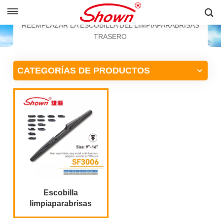
ESPAÑOL
HOGAR
PRODUCTOS
REEMPLAZAR LA ESCOBILLA DEL LIMPIAPARABRISAS
TRASERO
English
CATEGORÍAS DE PRODUCTOS
Français
Pусский
Español
中文
Escobilla
limpiaparabrisas
trasera para todo tipo