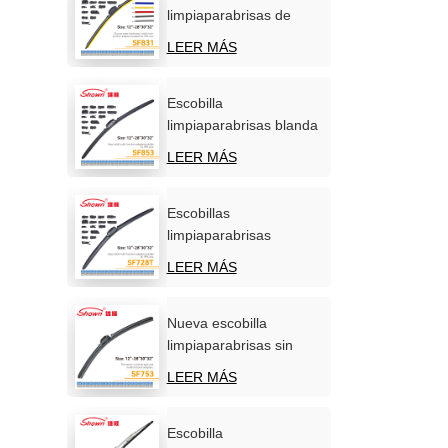
limpiaparabrisas de
silicona personalizadas,
LEER MÁS
OEM/ODM, venta
directa de fábrica.
Escobilla
limpiaparabrisas blanda
carbonizada
LEER MÁS
multifunción para coche
Escobillas
limpiaparabrisas
multifuncionales de
LEER MÁS
calidad superior para
automóviles.
Nueva escobilla
limpiaparabrisas sin
hueso, universal y
LEER MÁS
multifuncional de
primera calidad.
Escobilla