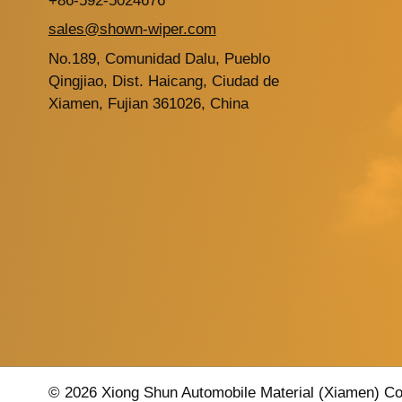
+86-592-5024676
sales@shown-wiper.com
No.189, Comunidad Dalu, Pueblo
Qingjiao, Dist. Haicang, Ciudad de
Xiamen, Fujian 361026, China
© 2026 Xiong Shun Automobile Material (Xiamen) Co