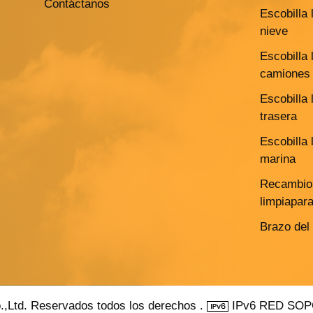
Contáctanos
Escobilla 
nieve
Escobilla 
camiones 
Escobilla 
trasera
Escobilla 
marina
Recambio 
limpiapar
Brazo del
.,Ltd. Reservados todos los derechos .
IPv6 RED SO