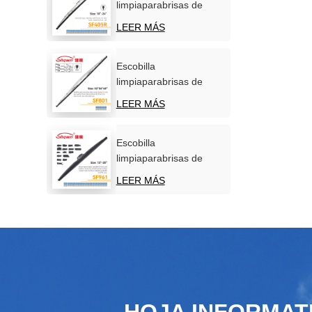
limpiaparabrisas de
acero inoxidable para
LEER MÁS
parabrisas de coche
Escobilla
limpiaparabrisas de
acero inoxidable para
LEER MÁS
uso marítimo
Escobilla
limpiaparabrisas de
nieve de invierno de
LEER MÁS
nuevo diseño
HOJA INFORMAT