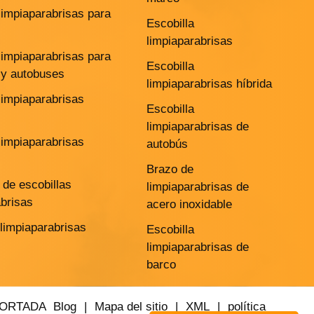
limpiaparabrisas para
Escobilla
limpiaparabrisas
limpiaparabrisas para
Escobilla
y autobuses
limpiaparabrisas híbrida
limpiaparabrisas
Escobilla
limpiaparabrisas de
limpiaparabrisas
autobús
Brazo de
de escobillas
limpiaparabrisas de
abrisas
acero inoxidable
 limpiaparabrisas
Escobilla
limpiaparabrisas de
barco
PORTADA
Blog
|
Mapa del sitio
|
XML
|
política