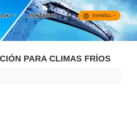
 BLOG
CONTACTO
ESPAÑOL
English
CIÓN PARA CLIMAS FRÍOS
Français
Pусский
Español
中文