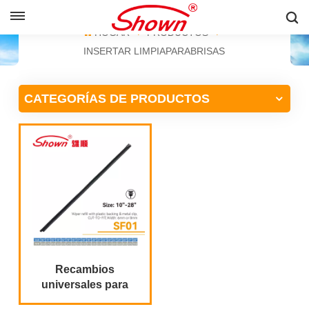
ESPAÑOL
HOGAR
PRODUCTOS
INSERTAR LIMPIAPARABRISAS
English
CATEGORÍAS DE PRODUCTOS
Français
Pусский
Español
中文
Recambios
universales para
escobillas