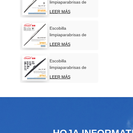
limpiaparabrisas de
acero inoxidable para
LEER MÁS
parabrisas de coche
Escobilla
limpiaparabrisas de
acero inoxidable para
LEER MÁS
uso marítimo
Escobilla
limpiaparabrisas de
nieve de invierno de
LEER MÁS
nuevo diseño
HOJA INFORMAT