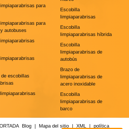
limpiaparabrisas para
Escobilla
limpiaparabrisas
limpiaparabrisas para
Escobilla
y autobuses
limpiaparabrisas híbrida
limpiaparabrisas
Escobilla
limpiaparabrisas de
limpiaparabrisas
autobús
Brazo de
de escobillas
limpiaparabrisas de
abrisas
acero inoxidable
 limpiaparabrisas
Escobilla
limpiaparabrisas de
barco
PORTADA
Blog
|
Mapa del sitio
|
XML
|
política