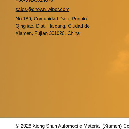
+86-592-5024676
sales@shown-wiper.com
No.189, Comunidad Dalu, Pueblo
Qingjiao, Dist. Haicang, Ciudad de
Xiamen, Fujian 361026, China
© 2026 Xiong Shun Automobile Material (Xiamen) Co