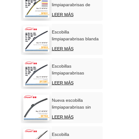
limpiaparabrisas de
silicona personalizadas,
LEER MÁS
OEM/ODM, venta
directa de fábrica.
Escobilla
limpiaparabrisas blanda
carbonizada
LEER MÁS
multifunción para coche
Escobillas
limpiaparabrisas
multifuncionales de
LEER MÁS
calidad superior para
automóviles.
Nueva escobilla
limpiaparabrisas sin
hueso, universal y
LEER MÁS
multifuncional de
primera calidad.
Escobilla