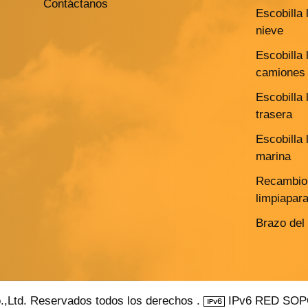
Contáctanos
Escobilla 
nieve
Escobilla 
camiones 
Escobilla 
trasera
Escobilla 
marina
Recambio 
limpiapar
Brazo del
.,Ltd. Reservados todos los derechos .
IPv6 RED SO