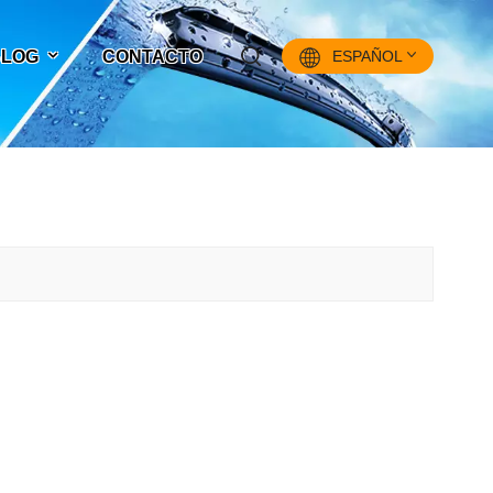
 BLOG
CONTACTO
ESPAÑOL
English
Français
Pусский
Español
中文