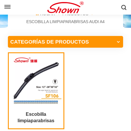
ESPAÑOL
HOGAR
PRODUCTOS
ESCOBILLA LIMPIAPARABRISAS AUDI A4
English
CATEGORÍAS DE PRODUCTOS
Français
Pусский
Español
中文
Escobilla
limpiaparabrisas
Audi A8