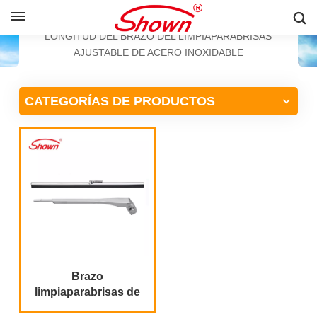
ESPAÑOL
HOGAR
PRODUCTOS
LONGITUD DEL BRAZO DEL LIMPIAPARABRISAS
AJUSTABLE DE ACERO INOXIDABLE
English
CATEGORÍAS DE PRODUCTOS
Français
Pусский
Español
中文
Brazo
limpiaparabrisas de
acero inoxidable