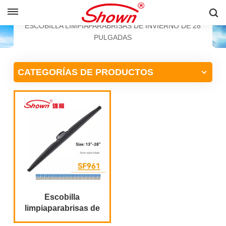
ESPAÑOL
HOGAR
PRODUCTOS
ESCOBILLA LIMPIAPARABRISAS DE INVIERNO DE 28
PULGADAS
English
CATEGORÍAS DE PRODUCTOS
Français
Pусский
Español
中文
Escobilla
limpiaparabrisas de
alta calidad para el