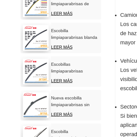
limpiaparabrisas de
silicona personalizadas,
LEER MÁS
Camion
OEM/ODM, venta
Los ca
directa de fábrica.
Escobilla
de haz
limpiaparabrisas blanda
mayor 
carbonizada
LEER MÁS
multifunción para coche
Vehícu
Escobillas
Los ve
limpiaparabrisas
multifuncionales de
visibil
LEER MÁS
calidad superior para
escobil
automóviles.
Nueva escobilla
limpiaparabrisas sin
Sector
hueso, universal y
LEER MÁS
Si bien
multifuncional de
aplica
primera calidad.
Escobilla
operad