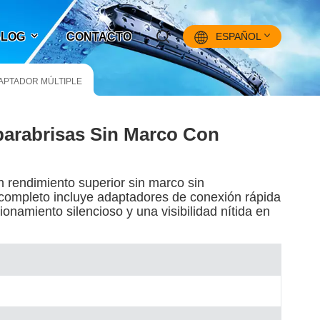
 BLOG
CONTACTO
ESPAÑOL
DAPTADOR MÚLTIPLE
English
parabrisas Sin Marco Con
Français
Pусский
un rendimiento superior sin marco sin
Español
 completo incluye adaptadores de conexión rápida
ionamiento silencioso y una visibilidad nítida en
中文