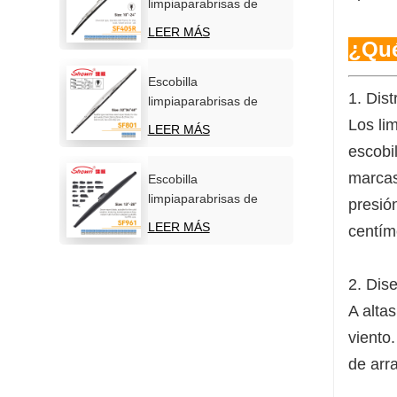
limpiaparabrisas de
acero inoxidable para
LEER MÁS
parabrisas de coche
¿Qué
Escobilla
1. Dis
limpiaparabrisas de
acero inoxidable para
Los li
LEER MÁS
uso marítimo
escobi
marcas 
Escobilla
limpiaparabrisas de
presió
nieve de invierno de
LEER MÁS
centíme
nuevo diseño
2. Dis
A alta
viento.
de arra