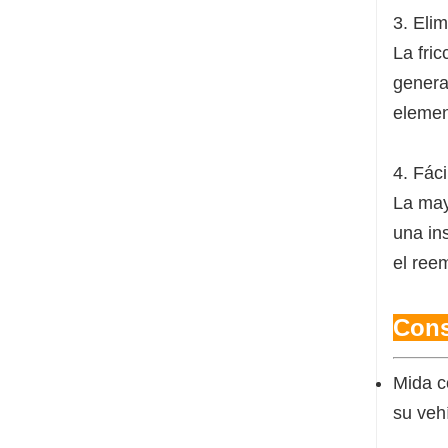
3. Eli
La fric
generar
elemen
4. Fáci
La may
una in
el ree
Cons
Mida c
su veh