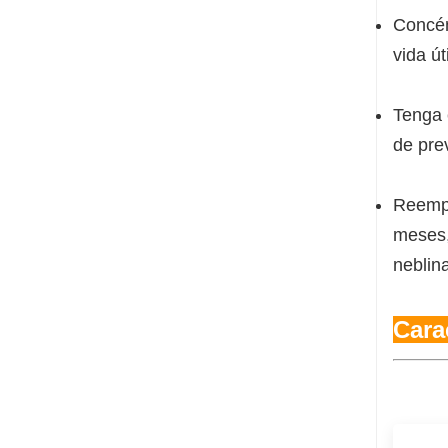
Concén
vida út
Tenga 
de pre
Reempl
meses,
neblina
Cara