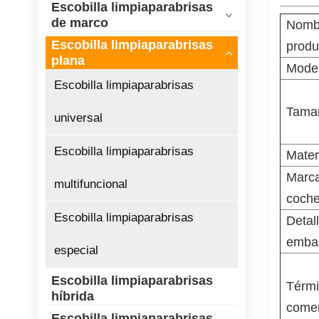
Escobilla limpiaparabrisas
de marco
Nomb
Escobilla limpiaparabrisas
produ
plana
Mode
Escobilla limpiaparabrisas
Tama
universal
Escobilla limpiaparabrisas
Mater
Marc
multifuncional
coch
Escobilla limpiaparabrisas
Detal
embal
especial
Escobilla limpiaparabrisas
Térm
híbrida
comer
Escobilla limpiaparabrisas