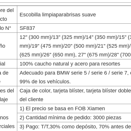
re del
Escobilla limpiaparabrisas suave
cto
lo N°
SF837
12'' (300 mm)/13'' (325 mm)/14'' (350 mm)/15'' 
ño
mm)/19'' (475 mm)/20'' (500 mm)/21'' (525 mm)/2
(625 mm)/26'' (650 mm), 27'' (675 mm)/28'' (70
ial
100% caucho natural y acero para resortes
a de
Adecuado para BMW serie 5 / serie 6 / serie 7,
e
99% de los vehículos.
les del
Caja de color, tarjeta blíster, tarjeta blíster dob
aje
del cliente
1) El precio se basa en FOB Xiamen
inos
2) Cantidad mínima de pedido: 3000 piezas
ciales
3) Pago: T/T,30% como depósito, 70% antes de