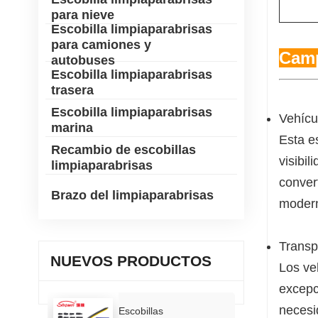
para nieve
Escobilla limpiaparabrisas
para camiones y
Camp
autobuses
Escobilla limpiaparabrisas
trasera
Escobilla limpiaparabrisas
Vehícu
marina
Esta e
Recambio de escobillas
visibi
limpiaparabrisas
conver
Brazo del limpiaparabrisas
moder
Transp
NUEVOS PRODUCTOS
Los ve
excepc
necesi
Escobillas