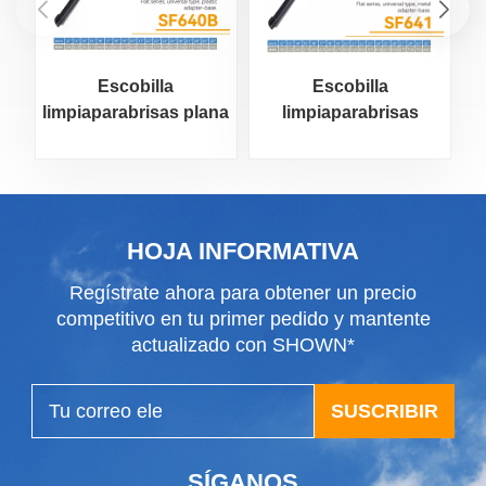
Escobilla
Escobilla
limpiaparabrisas plana
limpiaparabrisas
l
de tipo universal
universal al por mayor
u
HOJA INFORMATIVA
Regístrate ahora para obtener un precio
competitivo en tu primer pedido y mantente
actualizado con SHOWN*
SUSCRIBIR
SÍGANOS