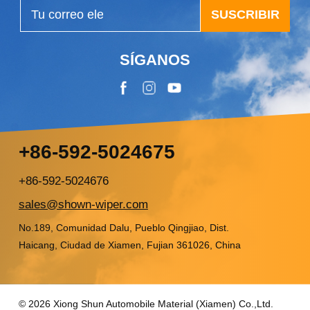
SUSCRIBIR
SÍGANOS
+86-592-5024675
+86-592-5024676
sales@shown-wiper.com
No.189, Comunidad Dalu, Pueblo Qingjiao, Dist.
Haicang, Ciudad de Xiamen, Fujian 361026, China
© 2026 Xiong Shun Automobile Material (Xiamen) Co.,Ltd.