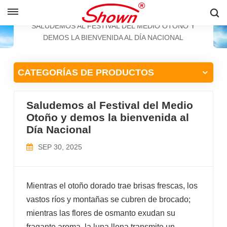
ESPAÑOL
HOGAR
NOTICIAS
SALUDEMOS AL FESTIVAL DEL MEDIO OTOÑO Y
DEMOS LA BIENVENIDA AL DÍA NACIONAL
English
CATEGORÍAS DE PRODUCTOS
Français
Pусский
Saludemos al Festival del Medio
Otoño y demos la bienvenida al
Español
Día Nacional
中文
SEP 30, 2025
Mientras el otoño dorado trae brisas frescas, los
vastos ríos y montañas se cubren de brocado;
mientras las flores de osmanto exudan su
fragante aroma, la luna llena transmite un