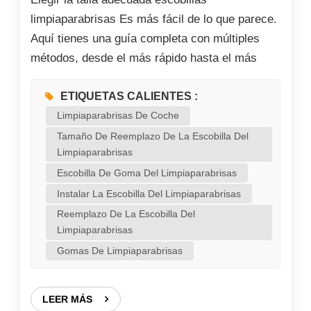
limpiaparabrisas Es más fácil de lo que parece.
Aquí tienes una guía completa con múltiples
métodos, desde el más rápido hasta el más
preciso. Hay 4 mejores métodos para obtener
información: Método 1: El estándar de oro:
ETIQUETAS CALIENTES :
consulte el manual del propietario de su
Limpiaparabrisas De Coche
vehículo El manual del propietario de su coche
Tamaño De Reemplazo De La Escobilla Del
Limpiaparabrisas
es la fuente definitiva de esta información. Los
Escobilla De Goma Del Limpiaparabrisas
fabricantes casi siempre incluyen una sección
sobre el reemplazo de las escobillas
Instalar La Escobilla Del Limpiaparabrisas
limpiaparabrisas que especifica los tamaños
Reemplazo De La Escobilla Del
Limpiaparabrisas
exactos. Busque en el índice "Escobillas
Gomas De Limpiaparabrisas
limpiaparabrisas" o "Mantenimiento". Método
2: El método prácti...
LEER MÁS