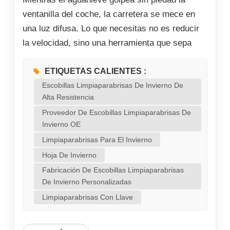
ventanilla del coche, la carretera se mece en
una luz difusa. Lo que necesitas no es reducir
la velocidad, sino una herramienta que sepa
conversar con el invierno. El problema de la
formación de hielo en los vehículos durante el
ETIQUETAS CALIENTES :
invierno es particularmente grave, sobre todo
Escobillas Limpiaparabrisas De Invierno De
Alta Resistencia
en la zona del parabrisas, donde la escarcha es
Proveedor De Escobillas Limpiaparabrisas De
propensa a formarse y que constituye el núcleo
Invierno OE
de la línea de visión del conductor. Como única
Limpiaparabrisas Para El Invierno
herramienta para limpiar el parabrisas durante
Hoja De Invierno
la conducción, el rendimiento de escobillas
Fabricación De Escobillas Limpiaparabrisas
limpiaparabrisas Esto cobra una importancia
De Invierno Personalizadas
crucial en condiciones climáticas adversas. La
Limpiaparabrisas Con Llave
lluvia y la nieve ya provocan carreteras
resbaladizas y distancias de frenado más
larga...