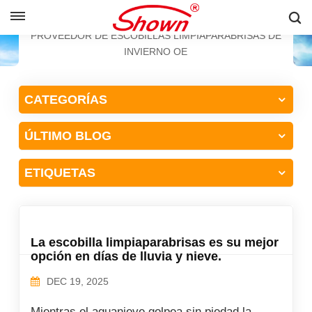
ESPAÑOL
HOGAR
PROVEEDOR DE ESCOBILLAS LIMPIAPARABRISAS DE
INVIERNO OE
English
CATEGORÍAS
Français
ÚLTIMO BLOG
Pусский
Español
ETIQUETAS
中文
La escobilla limpiaparabrisas es su mejor
opción en días de lluvia y nieve.
DEC 19, 2025
Mientras el aguanieve golpea sin piedad la