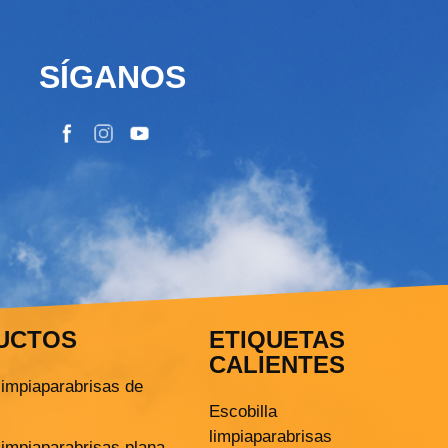
SÍGANOS
UCTOS
ETIQUETAS
CALIENTES
limpiaparabrisas de
Escobilla
limpiaparabrisas
limpiaparabrisas plana