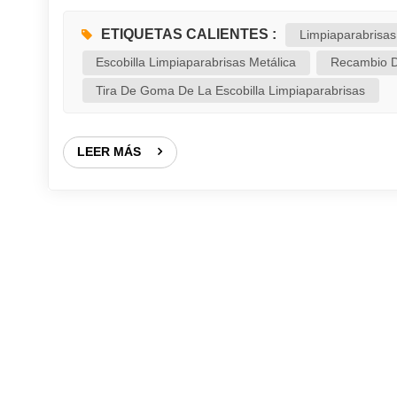
deposite las escobillas limpiaparabrisas usadas en
esta categoría. Otra solución práctica es entregar
ETIQUETAS CALIENTES :
Limpiaparabrisas
locales para su correcta eliminació...
Escobilla Limpiaparabrisas Metálica
Recambio D
Tira De Goma De La Escobilla Limpiaparabrisas
LEER MÁS