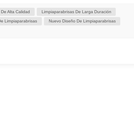
 los contenedores de reciclaje de plástico, ya que no perte
 las escobillas limpiaparabrisas usadas a talleres mecánico
 De Alta Calidad
Limpiaparabrisas De Larga Duración
e Limpiaparabrisas
Nuevo Diseño De Limpiaparabrisas