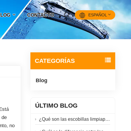
 BLOG
CONTACTO
ESPAÑOL
English
Français
CATEGORÍAS
Pусский
Blog
Español
中文
ÚLTIMO BLOG
Está
n de
¿Qué son las escobillas limpiaparabrisas híbridas?
nto, no