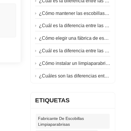
¿Cuál es la diferencia entre las escobillas limpiaparabrisas planas e híbridas?
necen a
s
¿Cómo mantener las escobillas limpiaparabrisas de goma blanda?
¿Cuál es la diferencia entre las escobillas limpiaparabrisas de invierno y las de verano?
¿Cómo elegir una fábrica de escobillas limpiaparabrisas?
¿Cuál es la diferencia entre las escobillas limpiaparabrisas planas y las clásicas?
¿Cómo instalar un limpiaparabrisas marino?
¿Cuáles son las diferencias entre las escobillas limpiaparabrisas del lado del conductor y del lado del pasajero?
ETIQUETAS
Fabricante De Escobillas
Limpiaparabrisas