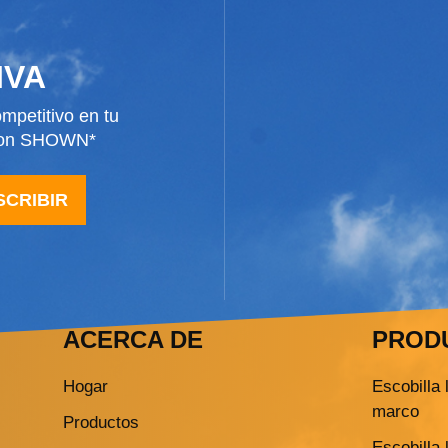
IVA
mpetitivo en tu
 con SHOWN*
SCRIBIR
ACERCA DE
PROD
Hogar
Escobilla 
marco
Productos
Escobilla 