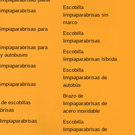
Escobilla
limpiaparabrisas
limpiaparabrisas sin
marco
limpiaparabrisas para
Escobilla
limpiaparabrisas
limpiaparabrisas para
Escobilla
y autobuses
limpiaparabrisas híbrida
limpiaparabrisas
Escobilla
limpiaparabrisas de
limpiaparabrisas
autobús
Brazo de
de escobillas
limpiaparabrisas de
abrisas
acero inoxidable
 limpiaparabrisas
Escobilla
limpiaparabrisas de