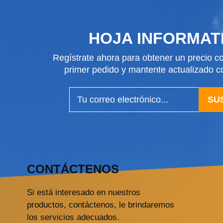
HOJA INFORMAT
Regístrate ahora para obtener un precio co
primer pedido y mantente actualizado
SU
CONTÁCTENOS
Si está interesado en nuestros
productos, contáctenos, le brindaremos
los servicios adecuados.