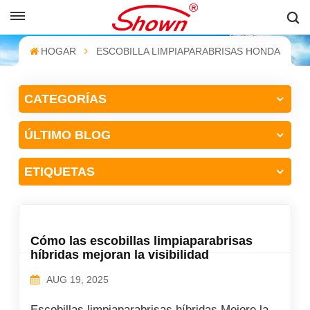
ESPAÑOL
HOGAR
ESCOBILLA LIMPIAPARABRISAS HONDA
English
CATEGORÍAS
Français
ÚLTIMO BLOG
Pусский
Español
ETIQUETAS
中文
Cómo las escobillas limpiaparabrisas
híbridas mejoran la visibilidad
AUG 19, 2025
Escobillas limpiaparabrisas híbridas Mejore la