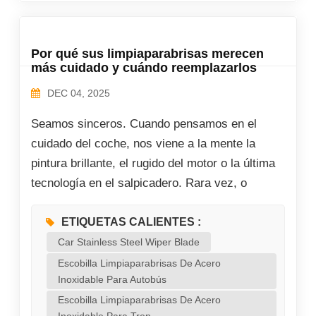
Por qué sus limpiaparabrisas merecen
más cuidado y cuándo reemplazarlos
DEC 04, 2025
Seamos sinceros. Cuando pensamos en el
cuidado del coche, nos viene a la mente la
pintura brillante, el rugido del motor o la última
tecnología en el salpicadero. Rara vez, o
nunca, pensamos en dos humildes tiras de
goma que se arquean silenciosamente sobre el
ETIQUETAS CALIENTES :
parabrisas... hasta que fallan. Últimamente,
Car Stainless Steel Wiper Blade
mis redes sociales y chats grupales han estado
Escobilla Limpiaparabrisas De Acero
Inoxidable Para Autobús
inesperadamente animados por los
Escobilla Limpiaparabrisas De Acero
limpiaparabrisas. No por el último