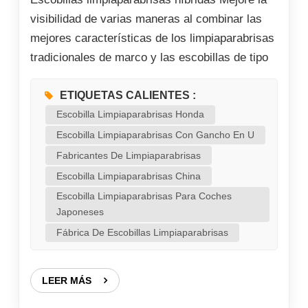
visibilidad de varias maneras al combinar las
mejores características de los limpiaparabrisas
tradicionales de marco y las escobillas de tipo
viga. Así es como mejoran el rendimiento: 1.
Distribución uniforme de la presión Las
ETIQUETAS CALIENTES :
escobillas limpiaparabrisas híbridas utilizan una
Escobilla Limpiaparabrisas Honda
combinación de un marco resistente (como las
Escobilla Limpiaparabrisas Con Gancho En U
escobillas limpiaparabrisas estándar) y una
Fabricantes De Limpiaparabrisas
cubierta de goma flexible (como las escobillas
Escobilla Limpiaparabrisas China
limpiaparabrisas planas) para garantizar una
Escobilla Limpiaparabrisas Para Coches
presión uniforme en todo el parabrisas. Esto
Japoneses
evita las rayas y los saltos, proporcionando una
Fábrica De Escobillas Limpiaparabrisas
limpieza más limpia en todas las condiciones.
2. Mejor adaptación al parabrisas. El diseño
LEER MÁS
h&iac...