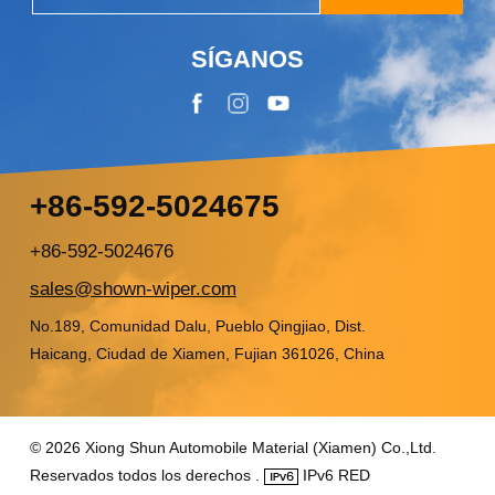
SÍGANOS
+86-592-5024675
+86-592-5024676
sales@shown-wiper.com
No.189, Comunidad Dalu, Pueblo Qingjiao, Dist.
Haicang, Ciudad de Xiamen, Fujian 361026, China
© 2026 Xiong Shun Automobile Material (Xiamen) Co.,Ltd.
Reservados todos los derechos .
IPv6 RED