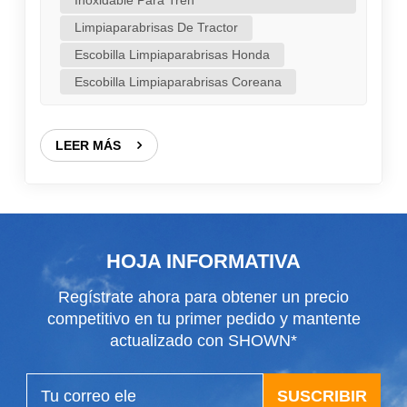
Inoxidable Para Tren
superdeportivo, sino por el chirrido frustrante, la
Limpiaparabrisas De Tractor
imagen borrosa o el tragicómico aleteo de una
Escobilla Limpiaparabrisas Honda
escobilla al salir volando en medio de un
Escobilla Limpiaparabrisas Coreana
aguacero. Parece que hemos recordado
colectivamente que estos héroes anónimos son
nuestra principal defensa contra un mundo
LEER MÁS
caótico y empapado por la lluvia. Así...
HOJA INFORMATIVA
Regístrate ahora para obtener un precio
competitivo en tu primer pedido y mantente
actualizado con SHOWN*
SUSCRIBIR