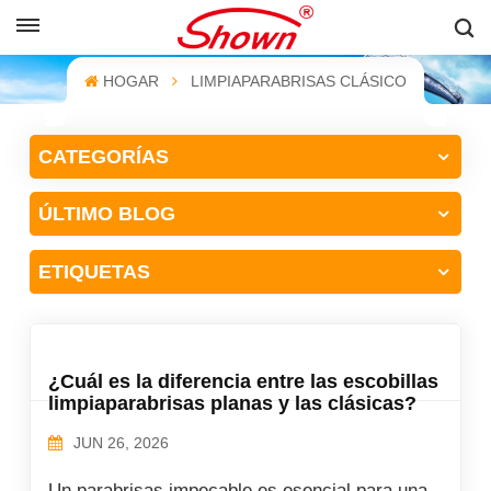
ESPAÑOL
HOGAR
LIMPIAPARABRISAS CLÁSICO
English
CATEGORÍAS
Français
ÚLTIMO BLOG
Pусский
Español
ETIQUETAS
中文
¿Cuál es la diferencia entre las escobillas
limpiaparabrisas planas y las clásicas?
JUN 26, 2026
Un parabrisas impecable es esencial para una