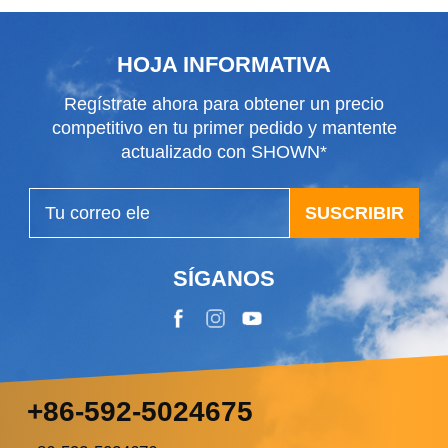
propietarios de automóviles suelen preguntar:
¿son mejores l...
HOJA INFORMATIVA
Regístrate ahora para obtener un precio
competitivo en tu primer pedido y mantente
actualizado con SHOWN*
SUSCRIBIR
SÍGANOS
+86-592-5024675