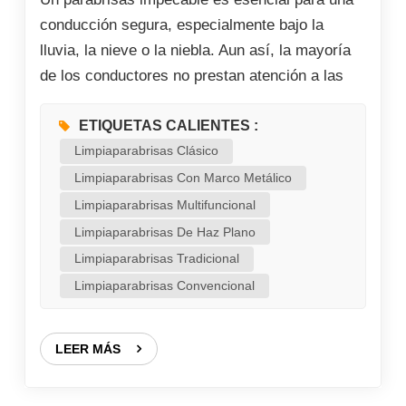
conducción segura, especialmente bajo la
lluvia, la nieve o la niebla. Aun así, la mayoría
de los conductores no prestan atención a las
escobillas limpiaparabrisas hasta que notan
molestas rayas, movimientos irregulares o
ETIQUETAS CALIENTES :
visibilidad reducida. Si te preguntas cuál es la
Limpiaparabrisas Clásico
diferencia entre las escobillas planas y las
Limpiaparabrisas Con Marco Metálico
clásicas al comprar repuestos, siempre
Limpiaparabrisas Multifuncional
encontrarás dos tipos principales: las clásicas
Limpiaparabrisas De Haz Plano
(convencionales) y las planas (de haz), las dos
Limpiaparabrisas Tradicional
más comunes en el mercado. Aunque ambos
Limpiaparabrisas Convencional
cumplen la misma función fundamental —
limpiar el agua y la suciedad del parabrisas—,
LEER MÁS
difieren significativamente en estructura,
rendimiento de limpieza, vida útil y
compatibilidad con el vehículo. Muchos