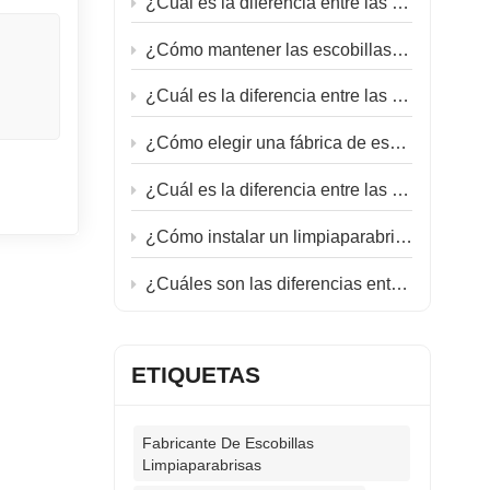
¿Cuál es la diferencia entre las escobillas limpiaparabrisas planas e híbridas?
res. El
or el
¿Cómo mantener las escobillas limpiaparabrisas de goma blanda?
¿Cuál es la diferencia entre las escobillas limpiaparabrisas de invierno y las de verano?
¿Cómo elegir una fábrica de escobillas limpiaparabrisas?
¿Cuál es la diferencia entre las escobillas limpiaparabrisas planas y las clásicas?
¿Cómo instalar un limpiaparabrisas marino?
¿Cuáles son las diferencias entre las escobillas limpiaparabrisas del lado del conductor y del lado del pasajero?
ETIQUETAS
Fabricante De Escobillas
Limpiaparabrisas