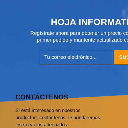
HOJA INFORMAT
Regístrate ahora para obtener un precio co
primer pedido y mantente actualizado
SU
CONTÁCTENOS
Si está interesado en nuestros
productos, contáctenos, le brindaremos
los servicios adecuados.