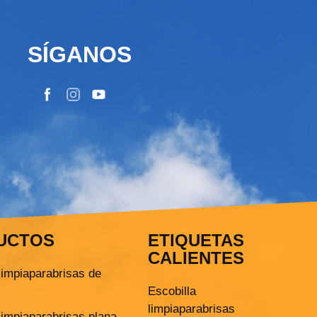
SÍGANOS
UCTOS
ETIQUETAS
CALIENTES
limpiaparabrisas de
Escobilla
limpiaparabrisas
limpiaparabrisas plana