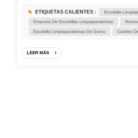
noche, cuando los faros de los vehículos que vien
ruido del coche: Ese molesto ruido no solo es irrita
ETIQUETAS CALIENTES :
Escobilla Limpia
cris...
Empresa De Escobillas Limpiaparabrisas
Acceso
Escobilla Limpiaparabrisas De Goma
Cambio De
LEER MÁS