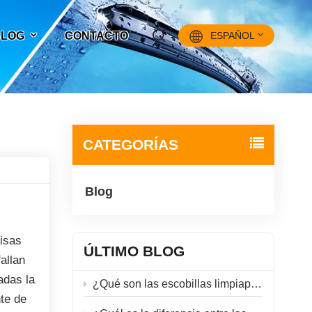
 BLOG
CONTACTO
ESPAÑOL
English
Français
CATEGORÍAS
Pусский
Blog
Español
中文
risas
ÚLTIMO BLOG
allan
adas la
¿Qué son las escobillas limpiaparabrisas híbridas?
te de