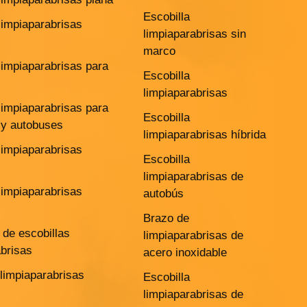
Escobilla
limpiaparabrisas
limpiaparabrisas sin
marco
limpiaparabrisas para
Escobilla
limpiaparabrisas
limpiaparabrisas para
Escobilla
y autobuses
limpiaparabrisas híbrida
limpiaparabrisas
Escobilla
limpiaparabrisas de
limpiaparabrisas
autobús
Brazo de
de escobillas
limpiaparabrisas de
abrisas
acero inoxidable
 limpiaparabrisas
Escobilla
limpiaparabrisas de