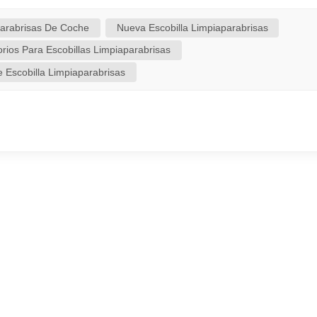
en en dirección contraria se convierten en destellos cegado
nte, sino que significa que la escobilla se está deslizando p
parabrisas De Coche
Nueva Escobilla Limpiaparabrisas
rios Para Escobillas Limpiaparabrisas
 Escobilla Limpiaparabrisas