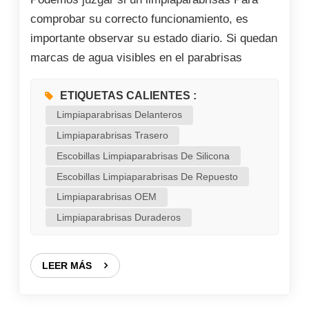
comprobar su correcto funcionamiento, es
importante observar su estado diario. Si quedan
marcas de agua visibles en el parabrisas
después de limpiarlo, si el brazo del
limpiaparabrisas emite ruidos extraños o si la
ETIQUETAS CALIENTES :
goma elástica se mueve de forma irregular
Limpiaparabrisas Delanteros
durante su funcionamiento, esto indica que el
Limpiaparabrisas Trasero
limpiaparabrisas no funciona correctamente.
Escobillas Limpiaparabrisas De Silicona
Ante estas fallas comunes, no se apresure a
Escobillas Limpiaparabrisas De Repuesto
reemplazar todo el conjunto del
Limpiaparabrisas OEM
limpiaparabrisas. Es más recomendable revisar
Limpiaparabrisas Duraderos
primero el entorno de uso y el estado de la
superficie del cristal, para luego realizar un
LEER MÁS
diagnóstico y aplicar la solución adecuada. En
general, la vida útil promedio de
limpiaparabrisas para automóviles Su vida útil