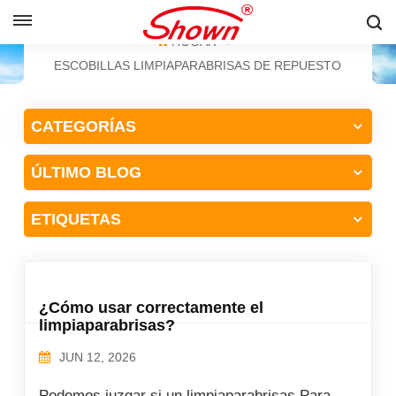
ESPAÑOL
HOGAR
ESCOBILLAS LIMPIAPARABRISAS DE REPUESTO
English
CATEGORÍAS
Français
ÚLTIMO BLOG
Pусский
Español
ETIQUETAS
中文
¿Cómo usar correctamente el
limpiaparabrisas?
JUN 12, 2026
Podemos juzgar si un limpiaparabrisas Para