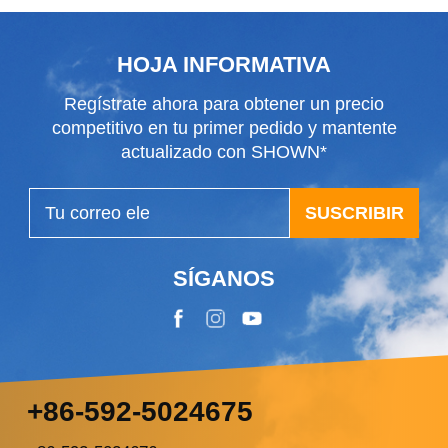
es de dos años. Sin embargo, los factores
ambientales influyen decisi...
HOJA INFORMATIVA
Regístrate ahora para obtener un precio
competitivo en tu primer pedido y mantente
actualizado con SHOWN*
SUSCRIBIR
SÍGANOS
+86-592-5024675