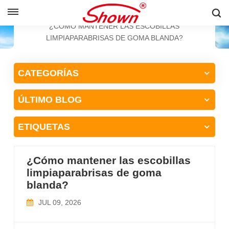
ESPAÑOL
HOGAR
BLOG
¿CÓMO MANTENER LAS ESCOBILLAS
LIMPIAPARABRISAS DE GOMA BLANDA?
English
CATEGORÍAS
Français
ÚLTIMO BLOG
Pусский
Español
ETIQUETAS
中文
¿Cómo mantener las escobillas
limpiaparabrisas de goma
blanda?
JUL 09, 2026